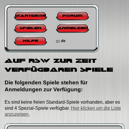
Startseite
Forum
Spielen
Anmelden
en
de
Hilfe
Auf RSW zur Zeit
verfügbaren Spiele
Die folgenden Spiele stehen für
Anmeldungen zur Verfügung:
Es sind keine freien Standard-Spiele vorhanden, aber es
sind 4 Spezial-Spiele verfügbar.
Hier klicken um die Liste
anzuzeigen.