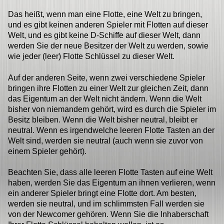
Das heißt, wenn man eine Flotte, eine Welt zu bringen,
und es gibt keinen anderen Spieler mit Flotten auf dieser
Welt, und es gibt keine D-Schiffe auf dieser Welt, dann
werden Sie der neue Besitzer der Welt zu werden, sowie
wie jeder (leer) Flotte Schlüssel zu dieser Welt.
Auf der anderen Seite, wenn zwei verschiedene Spieler
bringen ihre Flotten zu einer Welt zur gleichen Zeit, dann
das Eigentum an der Welt nicht ändern. Wenn die Welt
bisher von niemandem gehört, wird es durch die Spieler im
Besitz bleiben. Wenn die Welt bisher neutral, bleibt er
neutral. Wenn es irgendwelche leeren Flotte Tasten an der
Welt sind, werden sie neutral (auch wenn sie zuvor von
einem Spieler gehört).
Beachten Sie, dass alle leeren Flotte Tasten auf eine Welt
haben, werden Sie das Eigentum an ihnen verlieren, wenn
ein anderer Spieler bringt eine Flotte dort. Am besten,
werden sie neutral, und im schlimmsten Fall werden sie
von der Newcomer gehören. Wenn Sie die Inhaberschaft